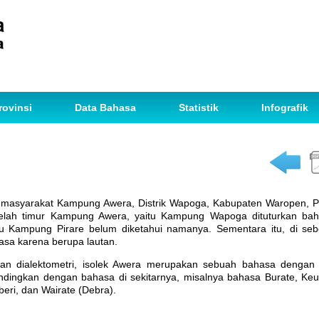
rovinsi
Data Bahasa
Statistik
Infografik
h masyarakat Kampung Awera, Distrik Wapoga, Kabupaten Waropen, P
elah timur Kampung Awera, yaitu Kampung Wapoga dituturkan ba
tu Kampung Pirare belum diketahui namanya. Sementara itu, di seb
sa karena berupa lautan.
gan dialektometri, isolek Awera merupakan sebuah bahasa dengan
dingkan dengan bahasa di sekitarnya, misalnya bahasa Burate, Keu
eri, dan Wairate (Debra).