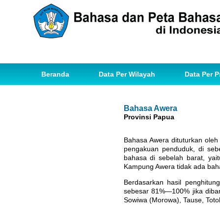
Beranda
Data Per Wilayah
Data Per P
Bahasa Awera
Provinsi Papua
Bahasa Awera dituturkan ole
pengakuan penduduk, di seb
bahasa di sebelah barat, yai
Kampung Awera tidak ada baha
Berdasarkan hasil penghitun
sebesar 81%—100% jika diban
Sowiwa (Morowa), Tause, Totob