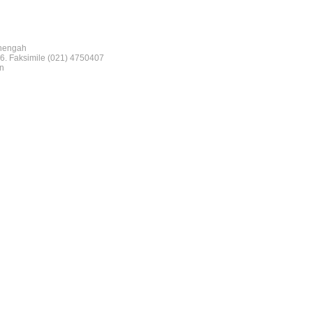
nengah
6. Faksimile (021) 4750407
n