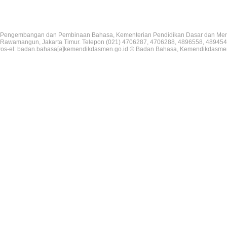
Pengembangan dan Pembinaan Bahasa, Kementerian Pendidikan Dasar dan Me
V, Rawamangun, Jakarta Timur. Telepon (021) 4706287, 4706288, 4896558, 489454
os-el: badan.bahasa[
a
]kemendikdasmen.go.id © Badan Bahasa, Kemendikdasme