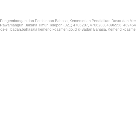
Pengembangan dan Pembinaan Bahasa, Kementerian Pendidikan Dasar dan Me
V, Rawamangun, Jakarta Timur. Telepon (021) 4706287, 4706288, 4896558, 489454
os-el: badan.bahasa[
a
]kemendikdasmen.go.id © Badan Bahasa, Kemendikdasme