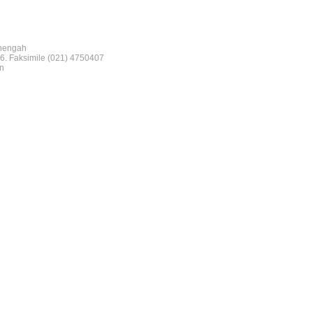
nengah
6. Faksimile (021) 4750407
n