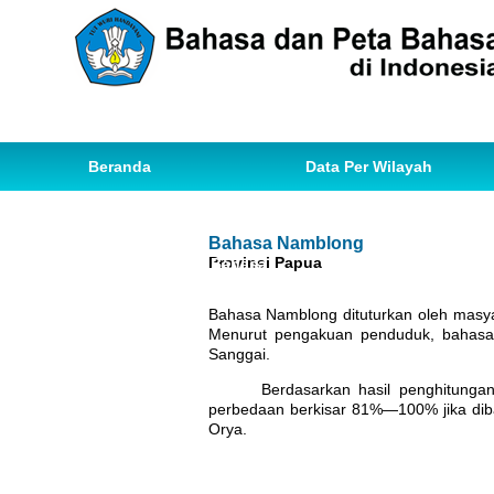
Beranda
Data Per Wilayah
Data Bahasa
Statistik
Bahasa Namblong
Provinsi Papua
Ihwal Pemetaan Bahasa
Bahasa Namblong dituturkan oleh masya
Menurut pengakuan penduduk, bahasa N
Sanggai.
Berdasarkan hasil penghitunga
perbedaan berkisar 81%—100% jika diba
Orya.