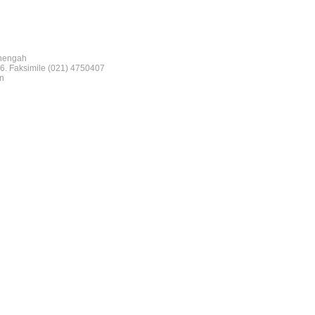
nengah
6. Faksimile (021) 4750407
n