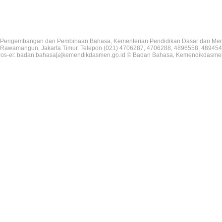
Pengembangan dan Pembinaan Bahasa, Kementerian Pendidikan Dasar dan Me
V, Rawamangun, Jakarta Timur. Telepon (021) 4706287, 4706288, 4896558, 489454
os-el: badan.bahasa[
a
]kemendikdasmen.go.id © Badan Bahasa, Kemendikdasme