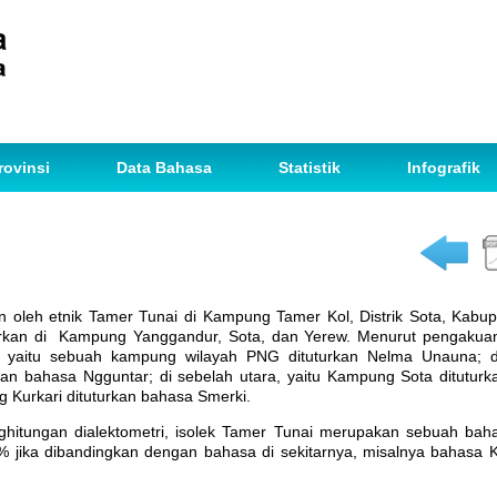
rovinsi
Data Bahasa
Statistik
Infografik
n oleh etnik Tamer Tunai di Kampung Tamer Kol, Distrik Sota, Kabup
turkan di Kampung Yanggandur, Sota, dan Yerew. Menurut pengakua
 yaitu sebuah kampung wilayah PNG dituturkan Nelma Unauna; di
n bahasa Ngguntar; di sebelah utara, yaitu Kampung Sota dituturk
g Kurkari dituturkan bahasa Smerki.
ghitungan dialektometri, isolek Tamer Tunai merupakan sebuah ba
 jika dibandingkan dengan bahasa di sekitarnya, misalnya bahasa 